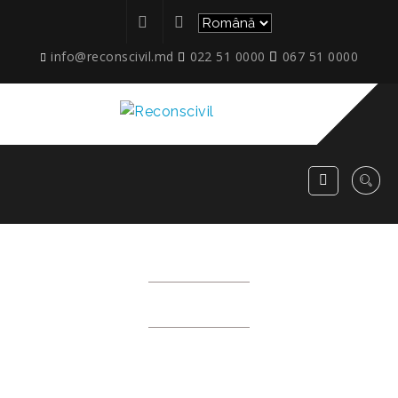
info@reconscivil.md
022 51 0000
067 51 0000
AP3
RECONSCIVIL
>
AP3