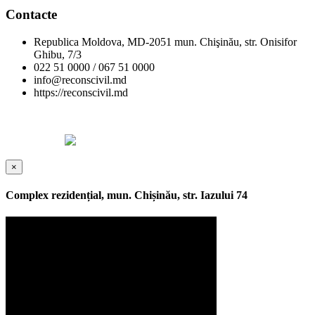
Contacte
Republica Moldova, MD-2051 mun. Chişinău, str. Onisifor
Ghibu, 7/3
022 51 0000 / 067 51 0000
info@reconscivil.md
https://reconscivil.md
Copyright © Reconscivil 2024. Toate drepturile rezervate.
Designed by
×
Complex rezidențial, mun. Chișinău, str. Iazului 74