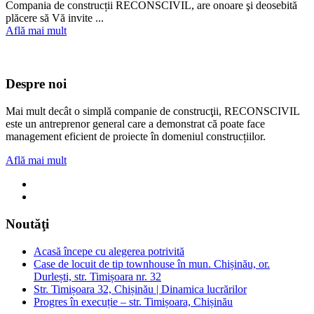
Compania de construcții RECONSCIVIL, are onoare şi deosebită
plăcere să Vă invite ...
Află mai mult
Despre noi
Mai mult decât o simplă companie de construcţii, RECONSCIVIL
este un antreprenor general care a demonstrat că poate face
management eficient de proiecte în domeniul construcțiilor.
Află mai mult
Noutăţi
Acasă începe cu alegerea potrivită
Case de locuit de tip townhouse în mun. Chișinău, or.
Durlești, str. Timișoara nr. 32
Str. Timișoara 32, Chișinău | Dinamica lucrărilor
Progres în execuție – str. Timișoara, Chișinău