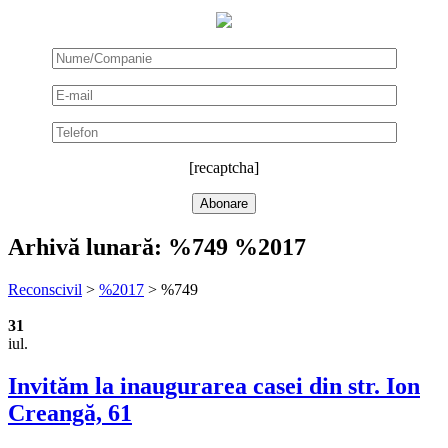
[recaptcha]
Arhivă lunară:
%749 %2017
Reconscivil
>
%2017
>
%749
31
iul.
Invităm la inaugurarea casei din str. Ion
Creangă, 61