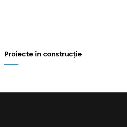
RECONSCIVIL
>
PROIECTE CURENTE
Proiecte în construcţie