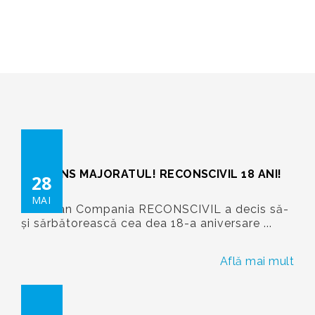
RECONSCIVIL
>
%2018
>
%759
AM ATINS MAJORATUL! RECONSCIVIL 18 ANI!
28
MAI
Acest an Compania RECONSCIVIL a decis să-
și sărbătorească cea dea 18-a aniversare ...
Află mai mult