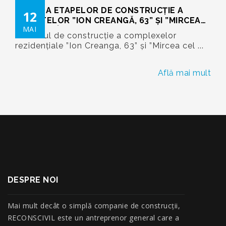
SINTEZA ETAPELOR DE CONSTRUCȚIE A
12
OBIECTELOR ”ION CREANGĂ, 63” ȘI ”MIRCEA
MAI
CEL BĂTRÎN, 42/2”
Procesul de construcție a complexelor
rezidențiale ”Ion Creanga, 63” și ”Mircea cel ...
Află mai mult
DESPRE NOI
Mai mult decât o simplă companie de construcţii,
RECONSCIVIL este un antreprenor general care a