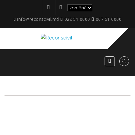
info@reconscivil.md
022 51 0000
067 51 0000
ARHIVĂ LUNARĂ:
%759
%2018