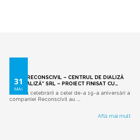
RECONSCIVIL
>
%2019
>
%812
19 ANI RECONSCIVIL – CENTRUL DE DIALIZĂ
31
”BB-DIALIZĂ” SRL – PROIECT FINISAT CU
MAI
SUCCES ȘI MAXIMUL DE DILIGENŢĂ!
De ziua celebrării a celei de-a 19-a aniversări a
companiei Reconscivil au ...
Află mai mult