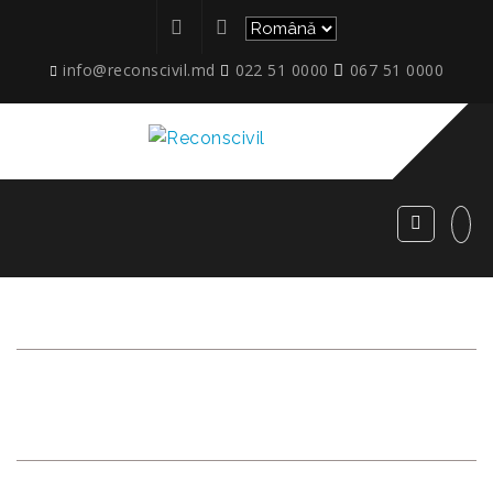
info@reconscivil.md
022 51 0000
067 51 0000
ARHIVĂ LUNARĂ:
%812
%2019