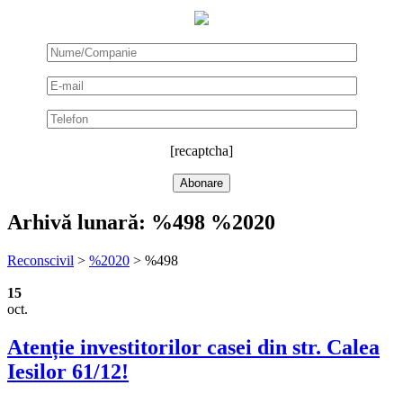
[recaptcha]
Arhivă lunară:
%498 %2020
Reconscivil
>
%2020
>
%498
15
oct.
Atenție investitorilor casei din str. Calea
Iesilor 61/12!