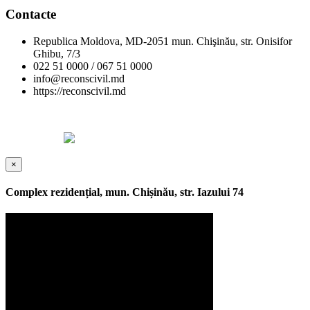
Contacte
Republica Moldova, MD-2051 mun. Chişinău, str. Onisifor
Ghibu, 7/3
022 51 0000 / 067 51 0000
info@reconscivil.md
https://reconscivil.md
Copyright © Reconscivil 2024. Toate drepturile rezervate.
Designed by
×
Complex rezidențial, mun. Chișinău, str. Iazului 74