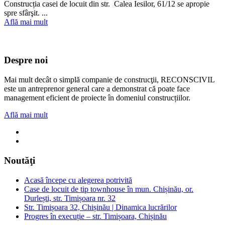
Construcția casei de locuit din str. Calea Iesilor, 61/12 se apropie
spre sfârşit. ...
Află mai mult
Despre noi
Mai mult decât o simplă companie de construcţii, RECONSCIVIL
este un antreprenor general care a demonstrat că poate face
management eficient de proiecte în domeniul construcțiilor.
Află mai mult
Noutăţi
Acasă începe cu alegerea potrivită
Case de locuit de tip townhouse în mun. Chișinău, or.
Durlești, str. Timișoara nr. 32
Str. Timișoara 32, Chișinău | Dinamica lucrărilor
Progres în execuție – str. Timișoara, Chișinău