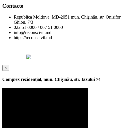
Contacte
Republica Moldova, MD-2051 mun. Chişinău, str. Onisifor
Ghibu, 7/3
022 51 0000 / 067 51 0000
info@reconscivil.md
https://reconscivil.md
Copyright © Reconscivil 2024. Toate drepturile rezervate.
Designed by
×
Complex rezidențial, mun. Chișinău, str. Iazului 74