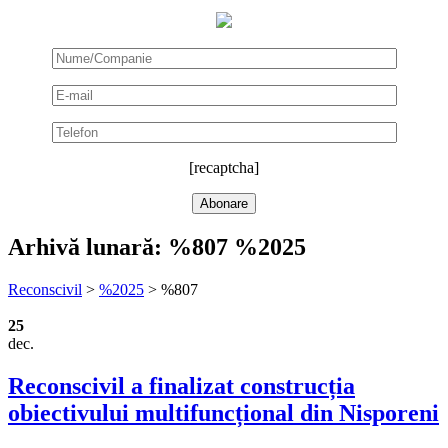
[recaptcha]
Arhivă lunară:
%807 %2025
Reconscivil
>
%2025
>
%807
25
dec.
Reconscivil a finalizat construcția
obiectivului multifuncțional din Nisporeni