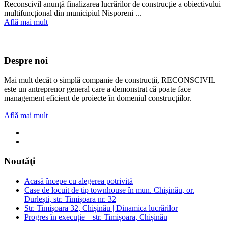
Reconscivil anunță finalizarea lucrărilor de construcție a obiectivului
multifuncțional din municipiul Nisporeni ...
Află mai mult
Despre noi
Mai mult decât o simplă companie de construcţii, RECONSCIVIL
este un antreprenor general care a demonstrat că poate face
management eficient de proiecte în domeniul construcțiilor.
Află mai mult
Noutăţi
Acasă începe cu alegerea potrivită
Case de locuit de tip townhouse în mun. Chișinău, or.
Durlești, str. Timișoara nr. 32
Str. Timișoara 32, Chișinău | Dinamica lucrărilor
Progres în execuție – str. Timișoara, Chișinău