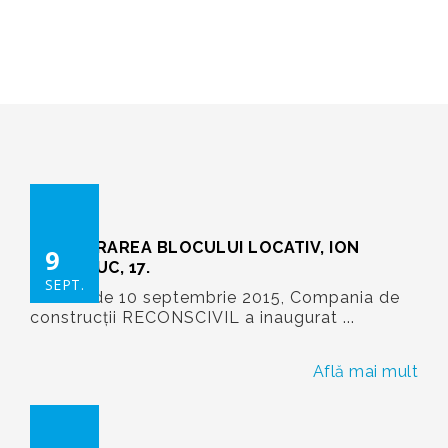
RECONSCIVIL
>
%2015
>
%542
INAUGURAREA BLOCULUI LOCATIV, ION
9
DUMENIUC, 17.
SEPT.
În data de 10 septembrie 2015, Compania de
construcții RECONSCIVIL a inaugurat ...
Află mai mult