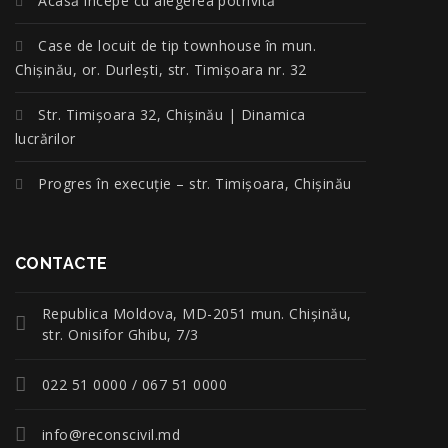
Acasă începe cu alegerea potrivită
Case de locuit de tip townhouse în mun.
Chișinău, or. Durlești, str. Timișoara nr. 32
Str. Timișoara 32, Chișinău | Dinamica
lucrărilor
Progres în execuție – str. Timișoara, Chișinău
CONTACTE
Republica Moldova, MD-2051 mun. Chişinău,
str. Onisifor Ghibu, 7/3
022 51 0000 / 067 51 0000
info@reconscivil.md