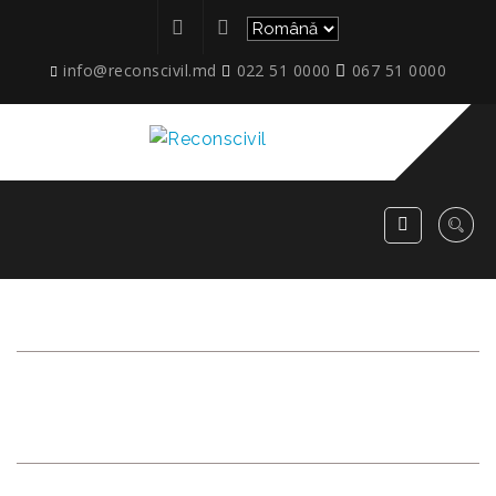
info@reconscivil.md
022 51 0000
067 51 0000
ARHIVĂ LUNARĂ:
%542
%2015