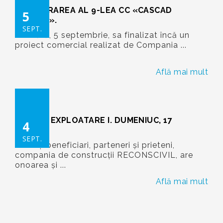
INAUGURAREA AL 9-LEA CC «CASCAD
5
MARKET».
SEPT.
Sîmbătă, 5 septembrie, sa finalizat încă un
proiect comercial realizat de Compania ...
Află mai mult
DARE ÎN EXPLOATARE I. DUMENIUC, 17
4
SEPT.
Stimați beneficiari, parteneri și prieteni,
compania de construcții RECONSCIVIL, are
onoarea şi ...
Află mai mult