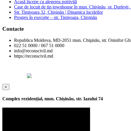
Acasă începe cu alegerea potrivită
Case de locuit de tip townhouse în mun. Chișinău, or. Durlești, s
Str. Timișoara 32, Chișinău | Dinamica lucrărilor
Progres în execuție – str. Timișoara, Chișinău
Contacte
Republica Moldova, MD-2051 mun. Chişinău, str. Onisifor Ghi
022 51 0000 / 067 51 0000
info@reconscivil.md
https://reconscivil.md
Copyright © Reconscivil 2024. Toate drepturile rezervate.
Designed by
×
Complex rezidențial, mun. Chișinău, str. Iazului 74