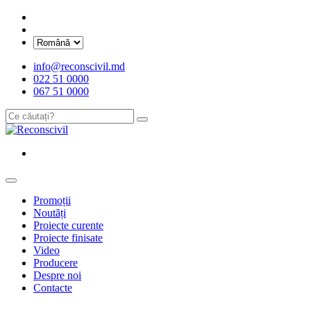
info@reconscivil.md
022 51 0000
067 51 0000
Promoții
Noutăți
Proiecte curente
Proiecte finisate
Video
Producere
Despre noi
Contacte