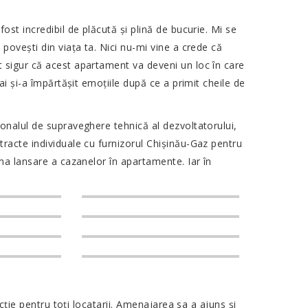
st incredibil de plăcută și plină de bucurie. Mi se
povești din viața ta. Nici nu-mi vine a crede că
 sigur că acest apartament va deveni un loc în care
ai și-a împărtășit emoțiile după ce a primit cheile de
onalul de supraveghere tehnică al dezvoltatorului,
racte individuale cu furnizorul Chișinău-Gaz pentru
ma lansare a cazanelor în apartamente. Iar în
acție pentru toți locatarii. Amenajarea sa a ajuns și