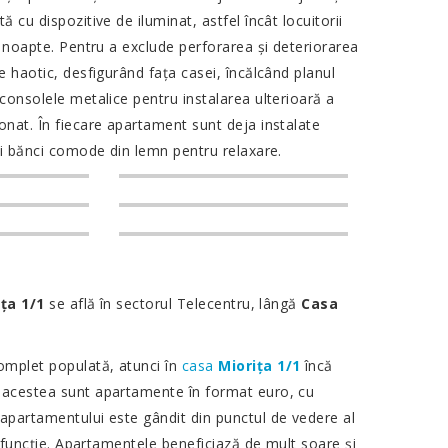
 cu dispozitive de iluminat, astfel încât locuitorii
de noapte. Pentru a exclude perforarea și deteriorarea
te haotic, desfigurând fața casei, încălcând planul
 consolele metalice pentru instalarea ulterioară a
onat. În fiecare apartament sunt deja instalate
 și bănci comode din lemn pentru relaxare.
ța 1/1
se află în sectorul Telecentru, lângă
Casa
complet populată, atunci în
casa
Miorița 1/1
încă
, acestea sunt apartamente în format euro, cu
 apartamentului este gândit din punctul de vedere al
sa funcție. Apartamentele beneficiază de mult soare și