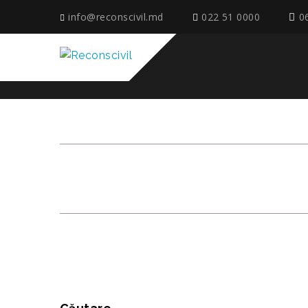
info@reconscivil.md
022 51 0000
0
APARATMENTELE 