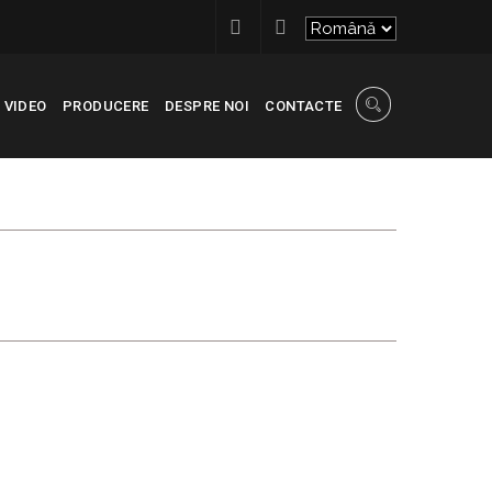
VIDEO
PRODUCERE
DESPRE NOI
CONTACTE
UNE - COMPLEXUL
OSESIUNE – COMPLEXUL REZIDENTIAL MIORIȚA 1/1.