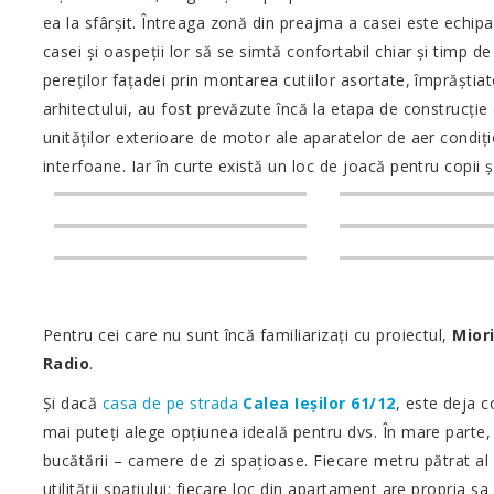
ea la sfârșit. Întreaga zonă din preajma a casei este echipată
casei și oaspeții lor să se simtă confortabil chiar și timp 
pereților fațadei prin montarea cutiilor asortate, împrăștia
arhitectului, au fost prevăzute încă la etapa de construcție
unităților exterioare de motor ale aparatelor de aer condiți
interfoane. Iar în curte există un loc de joacă pentru copii
Pentru cei care nu sunt încă familiarizați cu proiectul,
Miori
Radio
.
Și dacă
casa de pe strada
Calea Ieșilor 61/12
, este deja 
mai puteți alege opțiunea ideală pentru dvs. În mare parte
bucătării – camere de zi spațioase. Fiecare metru pătrat al
utilității spațiului; fiecare loc din apartament are propria 