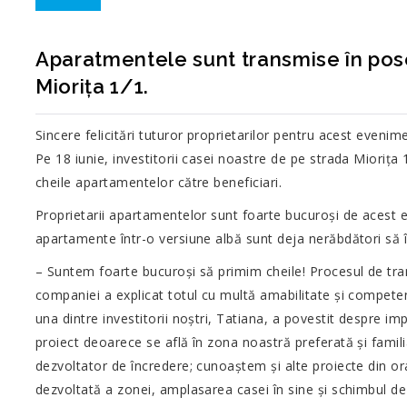
21
Aparatmentele sunt transmise în pos
Miorița 1/1.
IUN.
Sincere felicitări tuturor proprietarilor pentru acest eveni
Pe 18 iunie, investitorii casei noastre de pe strada Miorița 
cheile apartamentelor către beneficiari.
Proprietarii apartamentelor sunt foarte bucuroși de acest e
apartamente într-o versiune albă sunt deja nerăbdători să î
– Suntem foarte bucuroși să primim cheile! Procesul de tr
companiei a explicat totul cu multă amabilitate și competen
una dintre investitorii noștri, Tatiana, a povestit despre im
proiect deoarece se află în zona noastră preferată și famil
dezvoltator de încredere; cunoaștem și alte proiecte din ora
dezvoltată a zonei, amplasarea casei în sine și schimbul d