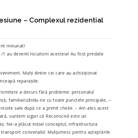
esiune – Complexul rezidential
ment minunat!
1/1 au devenit locuitorii acesteia! Au fost predate
veniment. Mulți dintre cei care au achiziționat
nceapă reparațiile.
ansmitere a decurs fără probleme: personalul
ță, familiarizându-ne cu toate punctele principale, –
presiile sale după ce a primit cheile. – Am ales acest
iară, suntem siguri că Reconscivil este un
ș. Ne-a plăcut inițial conceptul, infrastructura
e transport convenabil. Mulțumesc pentru așteptările