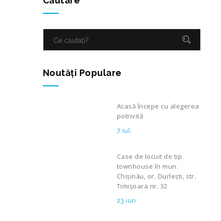
Căutare
Noutăţi Populare
Acasă începe cu alegerea
potrivită
7 iul.
Case de locuit de tip
townhouse în mun.
Chișinău, or. Durlești, str.
Timișoara nr. 32
23 iun.