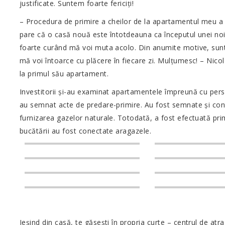
justificate. Suntem foarte fericiți!
– Procedura de primire a cheilor de la apartamentul meu a fo
pare că o casă nouă este întotdeauna ca începutul unei noi 
foarte curând mă voi muta acolo. Din anumite motive, sunt
mă voi întoarce cu plăcere în fiecare zi. Mulțumesc! – Nicol
la primul său apartament.
Investitorii și-au examinat apartamentele împreună cu pers
au semnat acte de predare-primire. Au fost semnate și cont
furnizarea gazelor naturale. Totodată, a fost efectuată pri
bucătării au fost conectate aragazele.
Ieșind din casă, te găsești în propria curte – centrul de atr