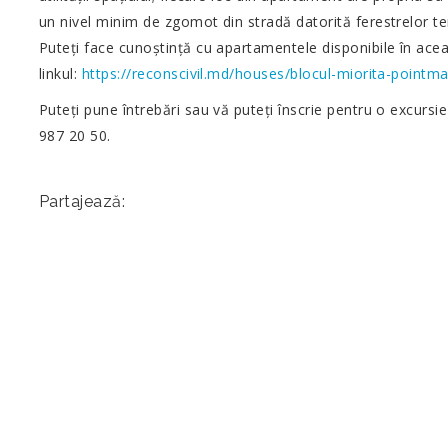
un nivel minim de zgomot din stradă datorită ferestrelor te
Puteți face cunoștință cu apartamentele disponibile în ac
linkul:
https://reconscivil.md/houses/blocul-miorita-pointm
Puteți pune întrebări sau vă puteți înscrie pentru o excursi
987 20 50.
Partajează: