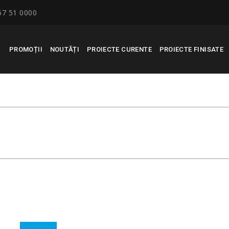
67 51 0000
PROMOȚII
NOUTĂȚI
PROIECTE CURENTE
PROIECTE FINISATE
SUNT TRANSMISE ÎN POSESI
REZIDENTIAL MIORIȚA 1/1.
RECONSCIVIL
>
NOUTĂȚI
>
APARATMENTELE SUNT TRANSMISE ÎN P