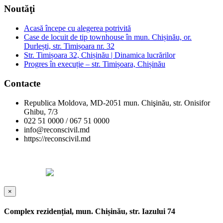
Noutăţi
Acasă începe cu alegerea potrivită
Case de locuit de tip townhouse în mun. Chișinău, or.
Durlești, str. Timișoara nr. 32
Str. Timișoara 32, Chișinău | Dinamica lucrărilor
Progres în execuție – str. Timișoara, Chișinău
Contacte
Republica Moldova, MD-2051 mun. Chişinău, str. Onisifor
Ghibu, 7/3
022 51 0000 / 067 51 0000
info@reconscivil.md
https://reconscivil.md
Copyright © Reconscivil 2024. Toate drepturile rezervate.
Designed by
×
Complex rezidențial, mun. Chișinău, str. Iazului 74