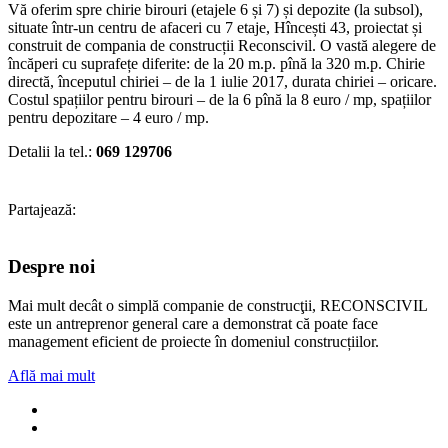
Vă oferim spre chirie birouri (etajele 6 și 7) și depozite (la subsol),
situate într-un centru de afaceri cu 7 etaje, Hîncești 43, proiectat și
construit de compania de construcții Reconscivil. O vastă alegere de
încăperi cu suprafețe diferite: de la 20 m.p. pînă la 320 m.p. Chirie
directă, începutul chiriei – de la 1 iulie 2017, durata chiriei – oricare.
Costul spațiilor pentru birouri – de la 6 pînă la 8 euro / mp, spațiilor
pentru depozitare – 4 euro / mp.
Detalii la tel.:
06
9
129706
Partajează:
Despre noi
Mai mult decât o simplă companie de construcţii, RECONSCIVIL
este un antreprenor general care a demonstrat că poate face
management eficient de proiecte în domeniul construcțiilor.
Află mai mult