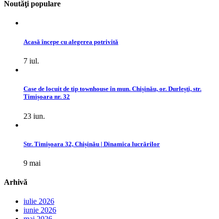
Noutăţi populare
Acasă începe cu alegerea potrivită
7 iul.
Case de locuit de tip townhouse în mun. Chișinău, or. Durlești, str.
Timișoara nr. 32
23 iun.
Str. Timișoara 32, Chișinău | Dinamica lucrărilor
9 mai
Arhivă
iulie 2026
iunie 2026
mai 2026