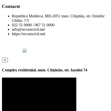
Contacte
Republica Moldova, MD-2051 mun. Chişinău, str. Onisifor
Ghibu, 7/3
022 51 0000 / 067 51 0000
info@reconscivil.md
https://reconscivil.md
Copyright © Reconscivil 2024. Toate drepturile rezervate.
Designed by
×
Complex rezidențial, mun. Chișinău, str. Iazului 74