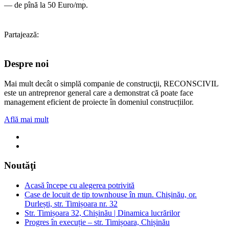
— de pînă la 50 Euro/mp.
Partajează:
Despre noi
Mai mult decât o simplă companie de construcţii, RECONSCIVIL
este un antreprenor general care a demonstrat că poate face
management eficient de proiecte în domeniul construcțiilor.
Află mai mult
Noutăţi
Acasă începe cu alegerea potrivită
Case de locuit de tip townhouse în mun. Chișinău, or.
Durlești, str. Timișoara nr. 32
Str. Timișoara 32, Chișinău | Dinamica lucrărilor
Progres în execuție – str. Timișoara, Chișinău