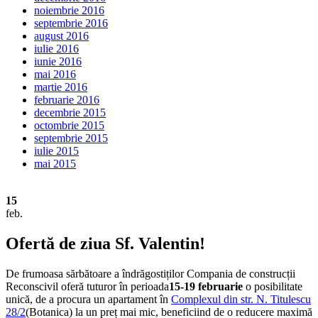
noiembrie 2016
septembrie 2016
august 2016
iulie 2016
iunie 2016
mai 2016
martie 2016
februarie 2016
decembrie 2015
octombrie 2015
septembrie 2015
iulie 2015
mai 2015
15
feb.
Ofertă de ziua Sf. Valentin!
De frumoasa sărbătoare a îndrăgostiților Compania de construcții
Reconscivil oferă tuturor în perioada
15-19 februarie
o posibilitate
unică, de a procura un apartament în
Complexul din str. N. Titulescu
28/2
(Botanica) la un preț mai mic, beneficiind de o reducere maximă