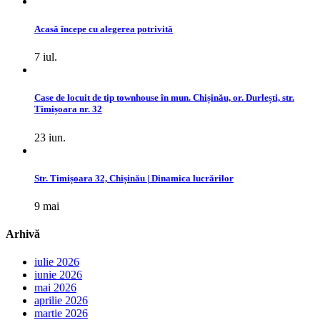
Acasă începe cu alegerea potrivită
7 iul.
Case de locuit de tip townhouse în mun. Chișinău, or. Durlești, str.
Timișoara nr. 32
23 iun.
Str. Timișoara 32, Chișinău | Dinamica lucrărilor
9 mai
Arhivă
iulie 2026
iunie 2026
mai 2026
aprilie 2026
martie 2026