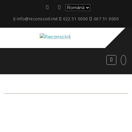
info@reconscivil.md
022 51 0000
067 51 0000
NICOLAE TITULESCU
NR. 28/2. ÎNCHEIEREA
CONTRACTELOR