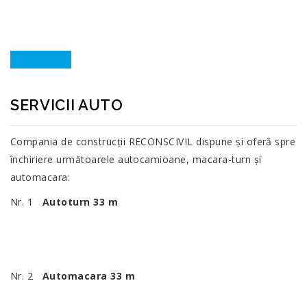
17
SERVICII AUTO
MART.
Compania de construcții RECONSCIVIL dispune și oferă spre
închiriere următoarele autocamioane, macara-turn și
automacara:
Nr. 1
Autoturn 33 m
Nr. 2
Automacara 33 m