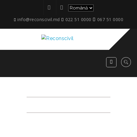
info@reconscivil.md
022 51 0000
067 51 0000
SERVICII AUTO
RECONSCIVIL
>
NOUTĂȚI
>
SERVICII AUTO