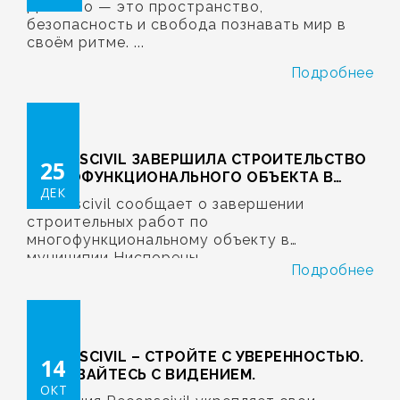
Детство — это пространство,
безопасность и свобода познавать мир в
своём ритме. ...
Подробнее
RECONSCIVIL ЗАВЕРШИЛА СТРОИТЕЛЬСТВО
25
МНОГОФУНКЦИОНАЛЬНОГО ОБЪЕКТА В
ДЕК
НИСПОРЕНАХ
Reconscivil сообщает о завершении
строительных работ по
многофункциональному объекту в
муниципии Ниспорены ...
Подробнее
RECONSCIVIL – СТРОЙТЕ С УВЕРЕННОСТЬЮ.
14
РАЗВИВАЙТЕСЬ С ВИДЕНИЕМ.
ОКТ