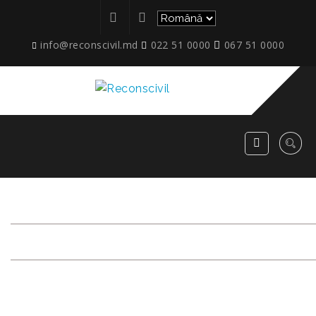
info@reconscivil.md
022 51 0000
067 51 0000
ETAPE_STRĂȘENI_M.EMINES
RECONSCIVIL
>