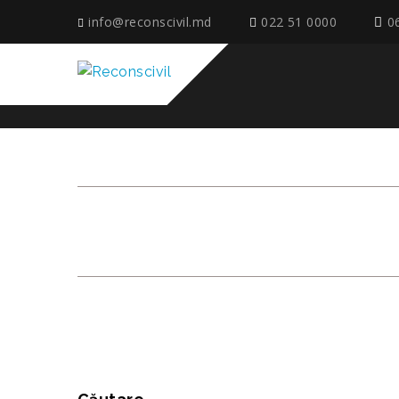
info@reconscivil.md
022 51 0000
0
SA CENTRU COMERCI