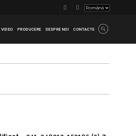
VIDEO
PRODUCERE
DESPRE NOI
CONTACTE
 241_240212_152105
R STRASENI (MODIFICAT – 241_240212_152105 (3)-7