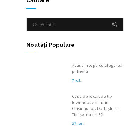
Căutare
Noutăţi Populare
Acasă începe cu alegerea
potrivită
7 iul.
Case de locuit de tip
townhouse în mun.
Chișinău, or. Durlești, str.
Timișoara nr. 32
23 iun.