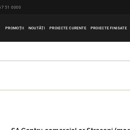
67 51 0000
PROMOȚII
NOUTĂȚI
PROIECTE CURENTE
PROIECTE FINISATE
AL OR STRASENI (MODIFICAT -
(3)-7
RECONSCIVIL
>
SA CENTRU COMERCIAL O