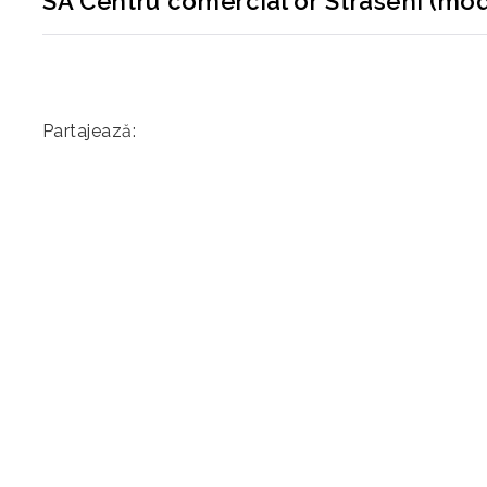
SA Centru comercial or Straseni (mod
Partajează: