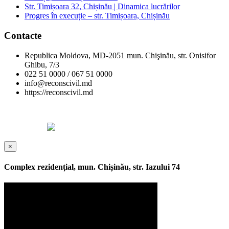
Str. Timișoara 32, Chișinău | Dinamica lucrărilor
Progres în execuție – str. Timișoara, Chișinău
Contacte
Republica Moldova, MD-2051 mun. Chişinău, str. Onisifor
Ghibu, 7/3
022 51 0000 / 067 51 0000
info@reconscivil.md
https://reconscivil.md
Copyright © Reconscivil 2024. Toate drepturile rezervate.
Designed by
×
Complex rezidențial, mun. Chișinău, str. Iazului 74