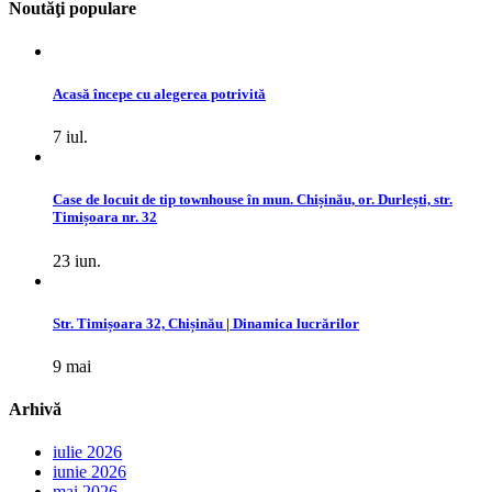
Noutăţi populare
Acasă începe cu alegerea potrivită
7 iul.
Case de locuit de tip townhouse în mun. Chișinău, or. Durlești, str.
Timișoara nr. 32
23 iun.
Str. Timișoara 32, Chișinău | Dinamica lucrărilor
9 mai
Arhivă
iulie 2026
iunie 2026
mai 2026