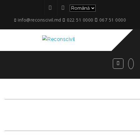
info@reconscivil.md
022 51 0000
067 51 0000
ETAPE_LINELLA_CONGAZ
UTA_10.2021_2