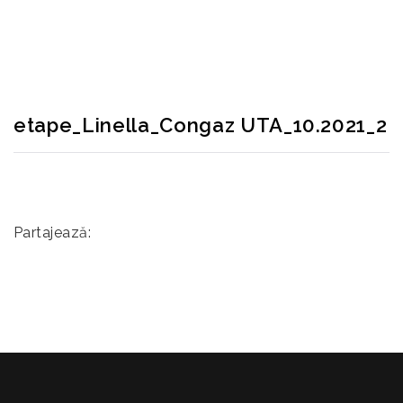
RECONSCIVIL
>
ETAPE_LINELLA_CONGAZ UTA_10.2021_2
etape_Linella_Congaz UTA_10.2021_2
Partajează: