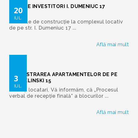
ATENȚIE INVESTITORI I. DUMENIUC 17
20
IUL.
Lucrările de construcție la complexul locativ
de pe str. I. Dumeniuc 17 ...
Află mai mult
ÎNREGISTRAREA APARTAMENTELOR DE PE
3
STR.ZELINSKI 15
IUL.
Stimați locatari, Vă informăm, că „Procesul
verbal de recepție finală” a blocurilor ...
Află mai mult