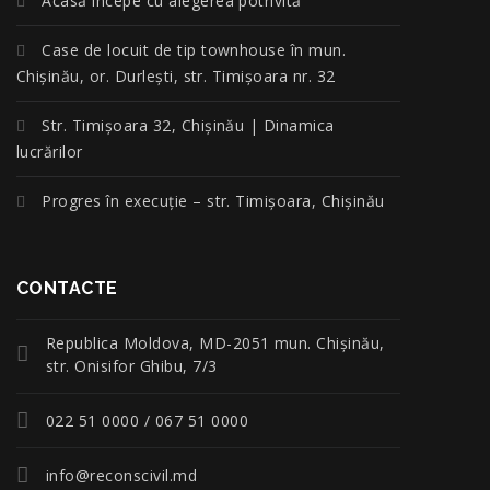
Acasă începe cu alegerea potrivită
Case de locuit de tip townhouse în mun.
Chișinău, or. Durlești, str. Timișoara nr. 32
Str. Timișoara 32, Chișinău | Dinamica
lucrărilor
Progres în execuție – str. Timișoara, Chișinău
CONTACTE
Republica Moldova, MD-2051 mun. Chişinău,
str. Onisifor Ghibu, 7/3
022 51 0000 / 067 51 0000
info@reconscivil.md