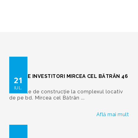
RECONSCIVIL
>
%2015
>
%542
ATENȚIE INVESTITORI MIRCEA CEL BĂTRÂN 46
21
IUL.
Lucrările de construcție la complexul locativ
de pe bd. Mircea cel Bătrân ...
Află mai mult