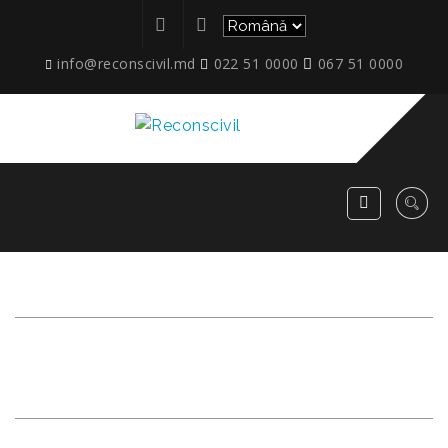
info@reconscivil.md
022 51 0000
067 51 0000
ARHIVĂ LUNARĂ:
%542
%2015