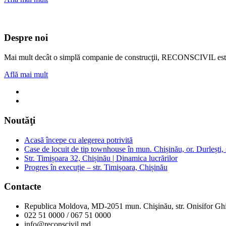
Despre noi
Mai mult decât o simplă companie de construcţii, RECONSCIVIL este u
Află mai mult
Noutăţi
Acasă începe cu alegerea potrivită
Case de locuit de tip townhouse în mun. Chișinău, or. Durlești, s
Str. Timișoara 32, Chișinău | Dinamica lucrărilor
Progres în execuție – str. Timișoara, Chișinău
Contacte
Republica Moldova, MD-2051 mun. Chişinău, str. Onisifor Ghi
022 51 0000 / 067 51 0000
info@reconscivil.md