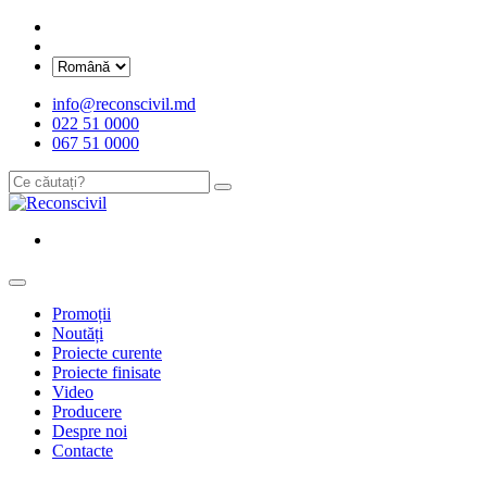
info@reconscivil.md
022 51 0000
067 51 0000
Promoții
Noutăți
Proiecte curente
Proiecte finisate
Video
Producere
Despre noi
Contacte