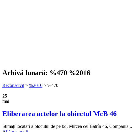
Arhivă lunară:
%470 %2016
Reconscivil
>
%2016
>
%470
25
mai
Eliberarea actelor la obiectul McB 46
Stimați locatari a blocului de pe bd. Mircea cel Bătrîn 46, Compania ..
Află mai mult