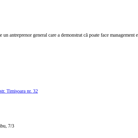
n antreprenor general care a demonstrat că poate face management efic
tr. Timișoara nr. 32
bu, 7/3