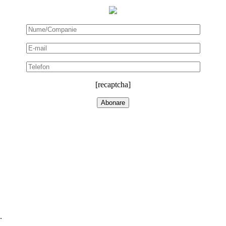
[recaptcha]
.