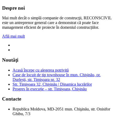
Despre noi
Mai mult decât o simplă companie de construcţii, RECONSCIVIL
este un antreprenor general care a demonstrat că poate face
management eficient de proiecte în domeniul construcțiilor.
Află mai mult
Noutăţi
Acasă începe cu alegerea potrivită
Case de locuit de tip townhouse în mun. Chișinău, or.
Durlești, str. Timișoara nr. 32
Str. Timișoara 32, Chișinău | Dinamica lucrărilor
Progres în execuție – str. Timișoara, Chișinău
Contacte
Republica Moldova, MD-2051 mun. Chişinău, str. Onisifor
Ghibu, 7/3