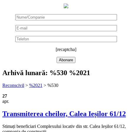
[recaptcha]
Arhivă lunară:
%530 %2021
Reconscivil
>
%2021
>
%530
27
apr.
Transmiterea cheilor, Calea Ieșilor 61/12
Stimați beneficiari Complexului locativ din str. Calea Ieșilor 61/12,
сompania de construcții ...