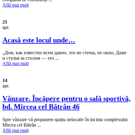
Află mai mult
21
apr.
Acasă este locul unde…
„Дом, как известно всем давно, это не стены, не окно, Даже
и стулья за столом — это ...
Află mai mult
14
apr.
Vânzare. Încăpere pentru o sală sportivă,
bd. Mircea cel Bătrân 46
Spre vânzare vă propunem spațiu nelocativ în incinta complexului
Mircea cel Bătrân ...
Află mai mult