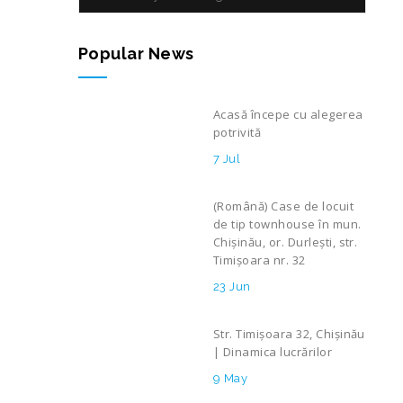
Popular News
Acasă începe cu alegerea
potrivită
7 Jul
(Română) Case de locuit
de tip townhouse în mun.
Chișinău, or. Durlești, str.
Timișoara nr. 32
23 Jun
Str. Timișoara 32, Chișinău
| Dinamica lucrărilor
9 May