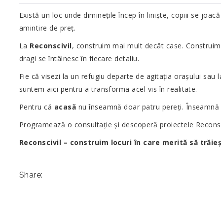
JUL
Există un loc unde diminețile încep în liniște, copiii se joacă
amintire de preț.
La
Reconscivil
, construim mai mult decât case. Construim s
dragi se întâlnesc în fiecare detaliu.
Fie că visezi la un refugiu departe de agitația orașului sa
suntem aici pentru a transforma acel vis în realitate.
Pentru că
acasă
nu înseamnă doar patru pereți. Înseamnă lo
Programează o consultație și descoperă proiectele Reconsc
Reconscivil – construim locuri în care merită să trăieș
Share: