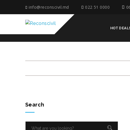
info@reconscivil.md
022 51 0000
0
HOT DEAL
ACASĂ ÎNCEPE CU A
Search