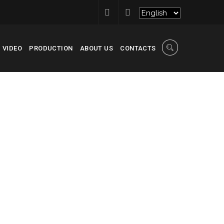
VIDEO
PRODUCTION
ABOUT US
CONTACTS
IL
>
NEWS
>
ACASĂ ÎNCEPE CU ALEGEREA POTRIVITĂ