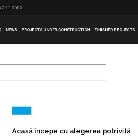
67 51 0000
S
NEWS
PROJECTS UNDER CONSTRUCTION
FINISHED PROJECTS
LEGEREA POTRIVITĂ
RECONSCIV
7
Acasă începe cu alegerea potrivită