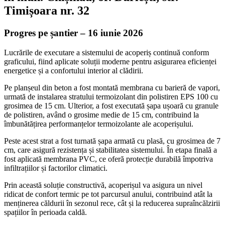
Timișoara nr. 32
Progres pe șantier – 16 iunie 2026
Lucrările de executare a sistemului de acoperiș continuă conform
graficului, fiind aplicate soluții moderne pentru asigurarea eficienței
energetice și a confortului interior al clădirii.
Pe planșeul din beton a fost montată membrana cu barieră de vapori,
urmată de instalarea stratului termoizolant din polistiren EPS 100 cu
grosimea de 15 cm. Ulterior, a fost executată șapa ușoară cu granule
de polistiren, având o grosime medie de 15 cm, contribuind la
îmbunătățirea performanțelor termoizolante ale acoperișului.
Peste acest strat a fost turnată șapa armată cu plasă, cu grosimea de 7
cm, care asigură rezistența și stabilitatea sistemului. În etapa finală a
fost aplicată membrana PVC, ce oferă protecție durabilă împotriva
infiltrațiilor și factorilor climatici.
Prin această soluție constructivă, acoperișul va asigura un nivel
ridicat de confort termic pe tot parcursul anului, contribuind atât la
menținerea căldurii în sezonul rece, cât și la reducerea supraîncălzirii
spațiilor în perioada caldă.