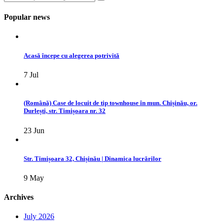
Popular news
Acasă începe cu alegerea potrivită
7 Jul
(Română) Case de locuit de tip townhouse în mun. Chișinău, or.
Durlești, str. Timișoara nr. 32
23 Jun
Str. Timișoara 32, Chișinău | Dinamica lucrărilor
9 May
Archives
July 2026