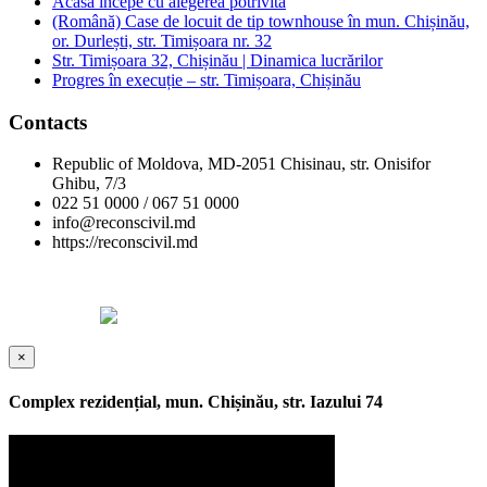
Acasă începe cu alegerea potrivită
(Română) Case de locuit de tip townhouse în mun. Chișinău,
or. Durlești, str. Timișoara nr. 32
Str. Timișoara 32, Chișinău | Dinamica lucrărilor
Progres în execuție – str. Timișoara, Chișinău
Contacts
Republic of Moldova, MD-2051 Chisinau, str. Onisifor
Ghibu, 7/3
022 51 0000 / 067 51 0000
info@reconscivil.md
https://reconscivil.md
Copyright © Reconscivil 2024. All rights reserved.
Designed by
×
Complex rezidențial, mun. Chișinău, str. Iazului 74