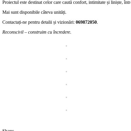
Proiectul este destinat celor care caută confort, intimitate și liniște, 
Mai sunt disponibile câteva unități.
Contactați-ne pentru detalii și vizionări:
069872050
.
Reconscivil – construim cu încredere.
Share: