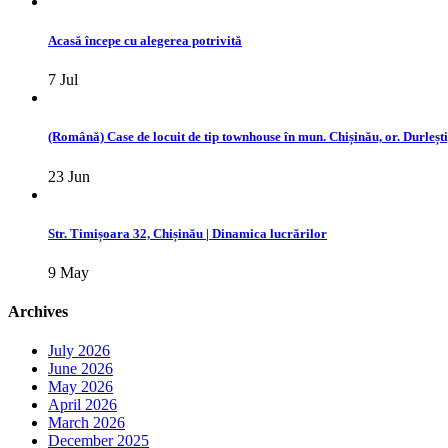
Acasă începe cu alegerea potrivită
7 Jul
(Română) Case de locuit de tip townhouse în mun. Chișinău, or. Durlești,
23 Jun
Str. Timișoara 32, Chișinău | Dinamica lucrărilor
9 May
Archives
July 2026
June 2026
May 2026
April 2026
March 2026
December 2025