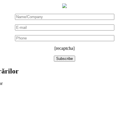
[recaptcha]
rărilor
or