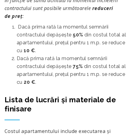
În funcție de suma achitată la momentul încheierii
contractului sunt posibile următoarele
reduceri
de
preț
:
Dacă prima rată la momentul semnării
contractului depășește
50%
din costul total al
apartamentului, prețul pentru 1 m.p. se reduce
cu
10 €
.
Dacă prima rată la momentul semnării
contractului depășește
75%
din costul total al
apartamentului, prețul pentru 1 m.p. se reduce
cu
20 €
.
Lista de lucrări și materiale de
finisare
Costul apartamentului include executarea şi