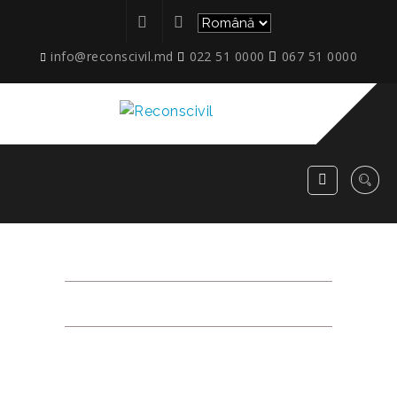
info@reconscivil.md
022 51 0000
067 51 0000
APARTAMENT 25
RECONSCIVIL
>
APPARTMENTS STRADA IAZULUI
>
SCARA