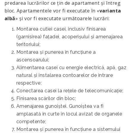
predarea lucrărilor ce ţin de apartament şi întreg
bloc. Apartamentele vor fi executate în «
varianta
albă
» şi vor fi executate următoarele lucrări:
Montarea cutiei casei, inclusiv finisarea
(garnisirea) faţadei, acoperişului şi amenajarea
teritoriului;
Montarea şi punerea în funcţiune a
ascensoarului;
Alimentarea casei cu energie electrică, apă, gaz
natural şi instalarea contoarelor de intrare
respective;
Conectarea casei la rețele de telecomunicaţie;
Finisarea scărilor din bloc;
Amenajarea gunoiştei. Gunoiştea va fi
amplasată în curte în locul avizat de organele
competente;
Montarea și punerea în funcțiune a sistemului