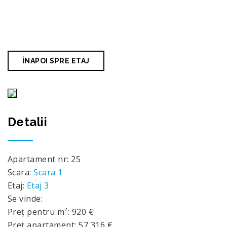
1, ETAJ 3
>
APARTAMENT 25
ÎNAPOI SPRE ETAJ
Detalii
Apartament nr: 25
Scara:
Scara 1
Etaj:
Etaj 3
Se vinde:
Preț pentru m²: 920 €
Preț apartament: 57 316 €