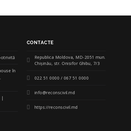
CONTACTE
Republica Moldova, MD-2051 mun.
otrivită
Chişinău, str. Onisifor Ghibu, 7/3
house în
.
022 51 0000 / 067 51 0000
info@reconscivil.md
 |
https://reconscivil.md