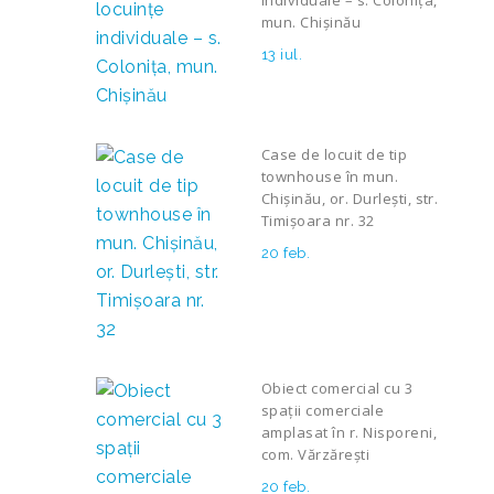
individuale – s. Colonița,
mun. Chișinău
13 iul.
Case de locuit de tip
townhouse în mun.
Chișinău, or. Durlești, str.
Timișoara nr. 32
20 feb.
Obiect comercial cu 3
spații comerciale
amplasat în r. Nisporeni,
com. Vărzărești
20 feb.