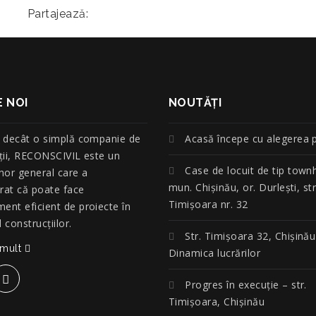
Partajează:
 NOI
NOUTĂŢI
 decât o simplă companie de
Acasă începe cu alegerea p
ţii, RECONSCIVIL este un
Case de locuit de tip town
nor general care a
mun. Chișinău, or. Durlești, str
at că poate face
Timișoara nr. 32
nt eficient de proiecte în
construcțiilor.
Str. Timișoara 32, Chișinău
 mult
Dinamica lucrărilor
Progres în execuție – str.
Timișoara, Chișinău