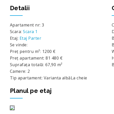
Detalii
Apartament nr: 3
C
Scara:
Scara 1
D
Etaj:
Etaj Parter
B
Se vinde:
B
Preț pentru m²: 1200 €
W
Preț apartament: 81 480 €
H
Suprafața totală: 67,90 m²
B
Camere: 2
Tip apartament: Varianta albă
La cheie
Planul pe etaj