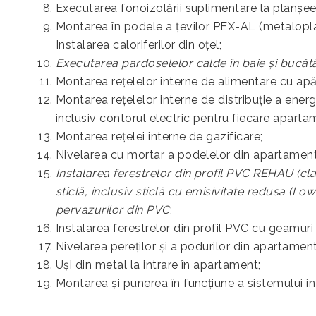
Executarea fonoizolării suplimentare la planșee 
Montarea în podele a ţevilor PEX-AL (metalopla
Instalarea caloriferilor din oţel;
Executarea pardoselelor calde în baie și bucătă
Montarea reţelelor interne de alimentare cu apă 
Montarea reţelelor interne de distribuţie a energi
inclusiv contorul electric pentru fiecare aparta
Montarea reţelei interne de gazificare;
Nivelarea cu mortar a podelelor din apartament
Instalarea ferestrelor din profil PVC REHAU (cl
sticlă, inclusiv sticlă cu emisivitate redusa (Lo
pervazurilor din PVC
;
Instalarea ferestrelor din profil PVC cu geamur
Nivelarea pereţilor şi a podurilor din apartame
Uşi din metal la intrare în apartament;
Montarea şi punerea în funcţiune a sistemului in