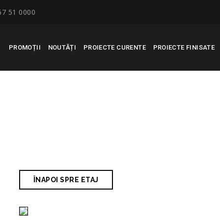
67 51 0000
PROMOȚII
NOUTĂȚI
PROIECTE CURENTE
PROIECTE FINISATE
RECONSCIVIL
>
APPARTMENTS STRAD
ÎNAPOI SPRE ETAJ