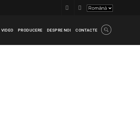
VIDEO
PRODUCERE
DESPRE NOI
CONTACTE
A IAZULUI
>
SCARA 1, ETAJ PARTER
>
APARTAMENT 3