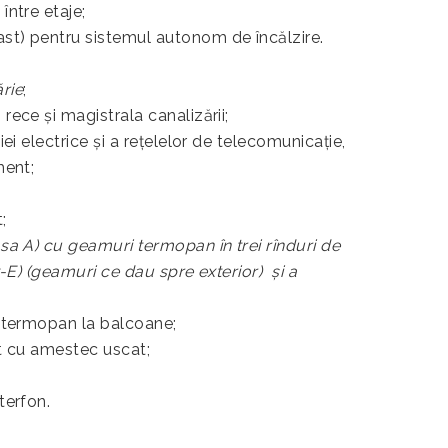
între etaje;
st) pentru sistemul autonom de încălzire.
rie
;
rece și magistrala canalizării;
ei electrice şi a reţelelor de telecomunicaţie,
ment;
;
asa A) cu geamuri termopan în trei rînduri de
w-E) (geamuri ce dau spre exterior) şi a
i termopan la balcoane;
nt cu amestec uscat;
terfon.