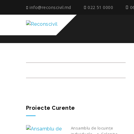
info@reconscivil.md
022 51 0000
0
APARTAMENT 3
Proiecte Curente
Ansamblu de locuințe