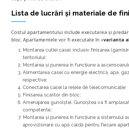
Lista de lucrări și materiale de fin
Costul apartamentului include executarea şi predare
bloc. Apartamentele vor fi executate în «
varianta a
Montarea cutiei casei, inclusiv finisarea (garnis
teritoriului;
Montarea şi punerea în funcţiune a ascensoarulu
Alimentarea casei cu energie electrică, apă, gaz
respective;
Conectarea casei la rețele de telecomunicaţie;
Finisarea scărilor din bloc;
Amenajarea gunoiştei. Gunoiştea va fi amplasată
competente;
Montarea și punerea în funcțiune a sistemului a
aprovizionare cu apă caldă pentru fiecare apart