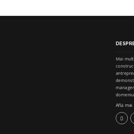
DESPRE
Mai mult
construc
antrepre
demonstr
manageme
domeniul 
Află mai