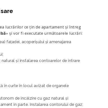
isare
a lucrărilor ce ţin de apartament şi întreg
lbă
» şi vor fi executate următoarele lucrări:
irea) faţadei, acoperişului şi amenajarea
i;
 natural şi instalarea contoarelor de intrare
 în curte în locul avizat de organele
utonom de încălzire cu gaz natural şi
ament în parte. Instalarea contorului de gaz;