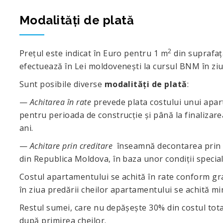
Modalități de plată
2
Prețul este indicat în Euro pentru 1 m
din suprafața
efectuează în Lei moldovenești la cursul BNM în ziua
Sunt posibile diverse
modalități de plată
:
—
Achitarea în rate
prevede plata costului unui apart
pentru perioada de construcție și până la finalizar
ani.
—
Achitare prin creditare
înseamnă decontarea prin ut
din Republica Moldova, în baza unor condiţii speciale
Costul apartamentului se achită în rate conform graf
în ziua predării cheilor apartamentului se achită min
Restul sumei, care nu depășește 30% din costul total
după primirea cheilor.