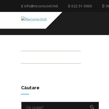
info@reconscivil.md
022 51 0000
0
IMG_3474
Căutare