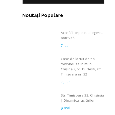
Noutăţi Populare
Acasă începe cu alegerea
potrivită
7 iul.
Case de locuit de tip
townhouse în mun.
Chișinău, or. Durlești, str.
Timișoara nr. 32
23 iun.
Str. Timișoara 32, Chișinău
| Dinamica lucrărilor
9 mai