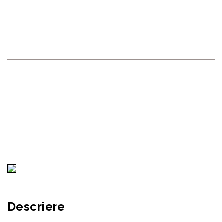
SPĂTARU, 36, MUN.
CHIȘINĂU
RECONSCIVIL
>
PROJECTS
>
PROIECTE FINISATE
>
CLĂDIRE DE OFICII CU ÎNCĂPERI DE DEPOZITARE, STR. N. M.
SPĂTARU, 36, MUN. CHIȘINĂU
Descriere