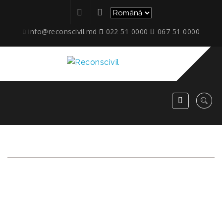
info@reconscivil.md
022 51 0000
067 51 0000
CLĂDIRE DE OFICII CU
ÎNCĂPERI DE
DEPOZITARE, STR. N. M.