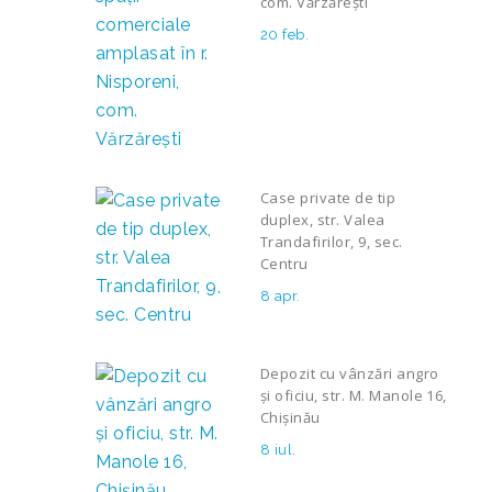
com. Vărzărești
20 feb.
Case private de tip
duplex, str. Valea
Trandafirilor, 9, sec.
Centru
8 apr.
Depozit cu vânzări angro
și oficiu, str. M. Manole 16,
Chișinău
8 iul.