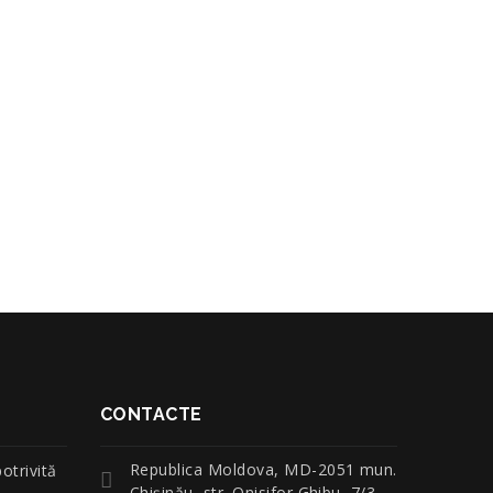
CONTACTE
Republica Moldova, MD-2051 mun.
otrivită
Chişinău, str. Onisifor Ghibu, 7/3