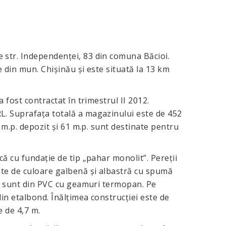
 str. Independenţei, 83 din comuna Băcioi.
e din mun. Chişinău şi este situată la 13 km
a fost contractat în trimestrul II 2012.
L. Suprafaţa totală a magazinului este de 452
3 m.p. depozit şi 61 m.p. sunt destinate pentru
că cu fundaţie de tip „pahar monolit”. Pereţii
nte de culoare galbenă şi albastră cu spumă
ele sunt din PVC cu geamuri termopan. Pe
in etalbond. Înălţimea construcţiei este de
e de 4,7 m.