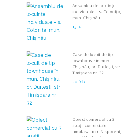
Ansamblu de locuințe
individuale – s. Colonița,
mun. Chișinău
13 iul.
Case de locuit de tip
townhouse în mun.
Chișinău, or. Durlești, str.
Timișoara nr. 32
20 feb.
Obiect comercial cu 3
spații comerciale
amplasat în r. Nisporeni,