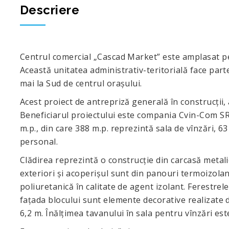
Descriere
Centrul comercial „Cascad Market” este amplasat pe
Această unitatea administrativ-teritorială face part
mai la Sud de centrul oraşului.
Acest proiect de antrepriză generală în construcţii, 
Beneficiarul proiectului este compania Cvin-Com SR
m.p., din care 388 m.p. reprezintă sala de vînzări, 6
personal.
Clădirea reprezintă o construcţie din carcasă metali
exteriori şi acoperişul sunt din panouri termoizola
poliuretanică în calitate de agent izolant. Ferestr
faţada blocului sunt elemente decorative realizate d
6,2 m. Înălţimea tavanului în sala pentru vînzări est