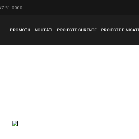
67 51 0000
PROMOȚII
NOUTĂȚI
PROIECTE CURENTE
PROIECTE FINISAT
 «CASCAD MARKET», COM. BĂ
RECONSCIVIL
>
PROJECTS
>
PROIECTE FINISATE
>
C