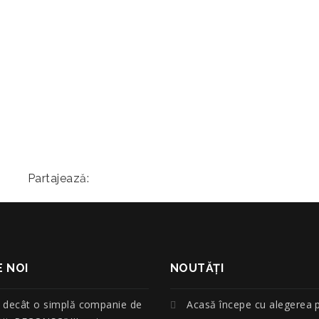
Partajează:
 NOI
NOUTĂŢI
 decât o simplă companie de
Acasă începe cu alegerea p