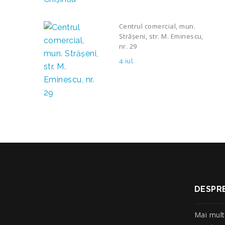
Centrul comercial, mun.
Strășeni, str. M. Eminescu,
nr. 29
4 iul.
DESPRE
Mai mult