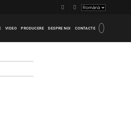
E
VIDEO
PRODUCERE
DESPRE NOI
CONTACTE
CIOI
ENTRU COMERCIAL «CASCAD MARKET», COM. BĂCIOI