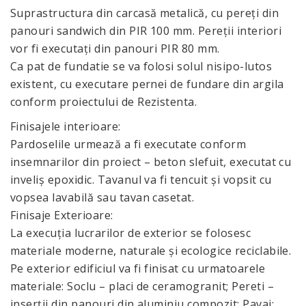
Suprastructura din carcasă metalică, cu pereți din
panouri sandwich din PIR 100 mm. Pereții interiori
vor fi executați din panouri PIR 80 mm.
Ca pat de fundatie se va folosi solul nisipo-lutos
existent, cu executare pernei de fundare din argila
conform proiectului de Rezistenta.
Finisajele interioare:
Pardoselile urmează a fi executate conform
insemnarilor din proiect – beton slefuit, executat cu
inveliș epoxidic. Tavanul va fi tencuit și vopsit cu
vopsea lavabilă sau tavan casetat.
Finisaje Exterioare:
La execuția lucrarilor de exterior se folosesc
materiale moderne, naturale și ecologice reciclabile.
Pe exterior edificiul va fi finisat cu urmatoarele
materiale: Soclu – placi de ceramogranit; Pereti –
inserții din panouri din aluminiu compozit; Pavaj;