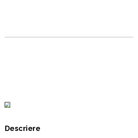
ÎN OR. NISPORENI, STR.
CHIȘINĂULUI 2/E
RECONSCIVIL
>
PROJECTS
>
PROIECTE FINISATE
>
CONSTRUCȚIA OBIECTULUI COMERCIAL AMPLASAT ÎN OR.
NISPORENI, STR. CHIȘINĂULUI 2/E
Descriere