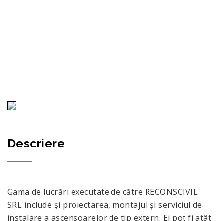
RECONSCIVIL
>
PROJECTS
>
PROIECTE FINISATE
>
IMPLEMENTAREA ASCENSOARELOR EXTERNE
Descriere
Gama de lucrări executate de către RECONSCIVIL
SRL include și proiectarea, montajul și serviciul de
instalare a ascensoarelor de tip extern. Ei pot fi atât