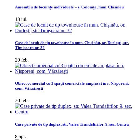
Ansamblu de locuințe individuale – s. Colonița, mun. Chișinău
13 iul.
Case de locuit de tip townhouse în mun. Chișinău, or. Durlești, str.
Timișoara nr. 32
20 feb.
Obiect comercial cu 3 spații comerciale amplasat în r. Nisporeni,
com. Vărzărești
20 feb.
Case private de tip duplex, str. Valea Trandafirilor, 9, sec. Centru
8 apr.