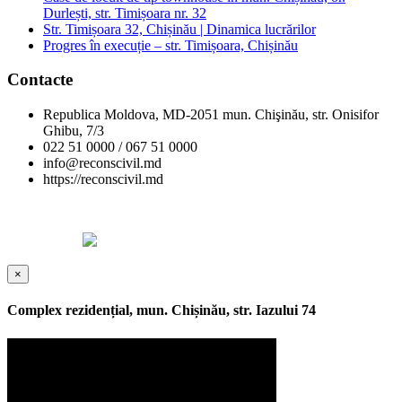
Durlești, str. Timișoara nr. 32
Str. Timișoara 32, Chișinău | Dinamica lucrărilor
Progres în execuție – str. Timișoara, Chișinău
Contacte
Republica Moldova, MD-2051 mun. Chişinău, str. Onisifor
Ghibu, 7/3
022 51 0000 / 067 51 0000
info@reconscivil.md
https://reconscivil.md
Copyright © Reconscivil 2024. Toate drepturile rezervate.
Designed by
×
Complex rezidențial, mun. Chișinău, str. Iazului 74