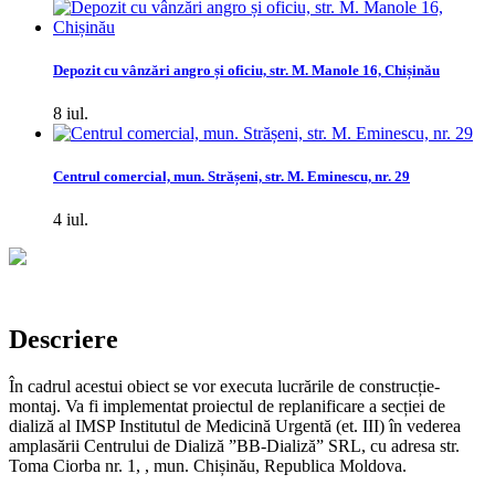
Depozit cu vânzări angro și oficiu, str. M. Manole 16, Chișinău
8 iul.
Centrul comercial, mun. Strășeni, str. M. Eminescu, nr. 29
4 iul.
Descriere
În cadrul acestui obiect se vor executa lucrările de construcție-
montaj. Va fi implementat proiectul de replanificare a secției de
dializă al IMSP Institutul de Medicină Urgentă (et. III) în vederea
amplasării Centrului de Dializă ”BB-Dializă” SRL, cu adresa str.
Toma Ciorba nr. 1, , mun. Chișinău, Republica Moldova.