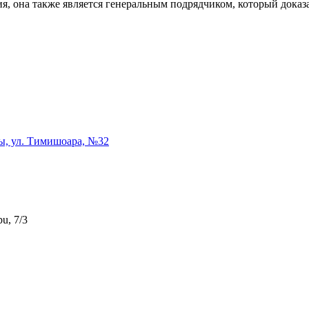
, она также является генеральным подрядчиком, который доказ
ы, ул. Тимишоара, №32
u, 7/3