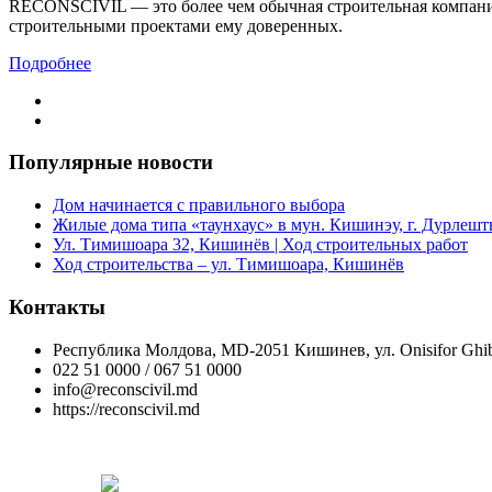
RECONSCIVIL — это более чем обычная строительная компания
строительными проектами ему доверенных.
Подробнее
Популярные новости
Дом начинается с правильного выбора
Жилые дома типа «таунхаус» в мун. Кишинэу, г. Дурлешт
Ул. Тимишоара 32, Кишинёв | Ход строительных работ
Ход строительства – ул. Тимишоара, Кишинёв
Контакты
Республика Молдова, MD-2051 Кишинев, ул. Onisifor Ghib
022 51 0000 / 067 51 0000
info@reconscivil.md
https://reconscivil.md
Copyright © Reconscivil 2024. Все права защищены.
Designed by