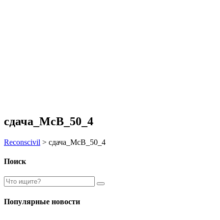
сдача_МсВ_50_4
Reconscivil
>
сдача_МсВ_50_4
Поиск
Популярные новости