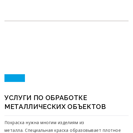
ОБЪЕКТОВ
RECONSCIVIL
>
НОВОСТИ
>
УСЛУГИ ПО ОБРАБОТКЕ
МЕТАЛЛИЧЕСКИХ ОБЪЕКТОВ
4
УСЛУГИ ПО ОБРАБОТКЕ
МЕТАЛЛИЧЕСКИХ ОБЪЕКТОВ
ДЕК
Покраска нужна многим изделиям из
металла. Специальная краска образовывает плотное