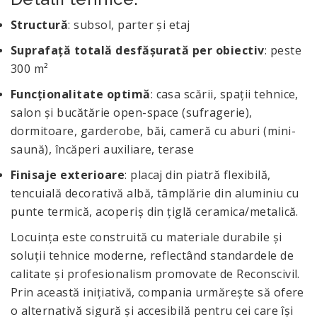
Structură
: subsol, parter și etaj
Suprafață totală desfășurată per obiectiv
: peste
300 m²
Funcționalitate optimă
: casa scării, spații tehnice,
salon și bucătărie open-space (sufragerie),
dormitoare, garderobe, băi, cameră cu aburi (mini-
saună), încăperi auxiliare, terase
Finisaje exterioare
: placaj din piatră flexibilă,
tencuială decorativă albă, tâmplărie din aluminiu cu
punte termică, acoperiș din țiglă ceramica/metalică.
Locuința este construită cu materiale durabile și
soluții tehnice moderne, reflectând standardele de
calitate și profesionalism promovate de Reconscivil.
Prin această inițiativă, compania urmărește să ofere
o alternativă sigură și accesibilă pentru cei care își