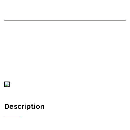
CHIȘINĂU
RECONSCIVIL
>
PROJECTS
>
PROJECTS UNDER
CONSTRUCTION
>
ANSAMBLU DE LOCUINȚE INDIVIDUALE – S.
COLONIȚA, MUN. CHIȘINĂU
Description