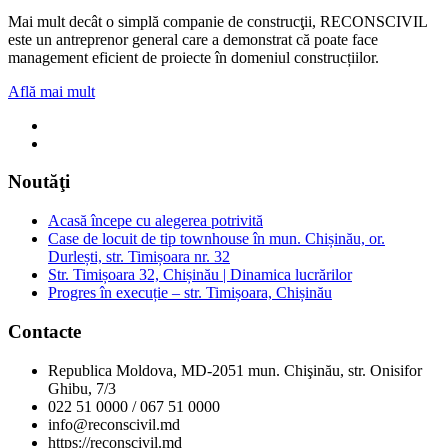
Mai mult decât o simplă companie de construcţii, RECONSCIVIL
este un antreprenor general care a demonstrat că poate face
management eficient de proiecte în domeniul construcțiilor.
Află mai mult
Noutăţi
Acasă începe cu alegerea potrivită
Case de locuit de tip townhouse în mun. Chișinău, or.
Durlești, str. Timișoara nr. 32
Str. Timișoara 32, Chișinău | Dinamica lucrărilor
Progres în execuție – str. Timișoara, Chișinău
Contacte
Republica Moldova, MD-2051 mun. Chişinău, str. Onisifor
Ghibu, 7/3
022 51 0000 / 067 51 0000
info@reconscivil.md
https://reconscivil.md