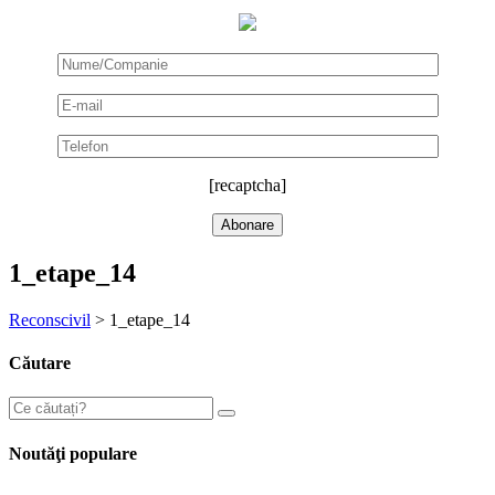
[recaptcha]
1_etape_14
Reconscivil
>
1_etape_14
Căutare
Noutăţi populare