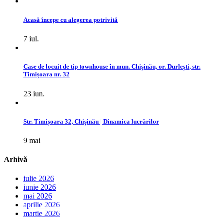
Acasă începe cu alegerea potrivită
7 iul.
Case de locuit de tip townhouse în mun. Chișinău, or. Durlești, str.
Timișoara nr. 32
23 iun.
Str. Timișoara 32, Chișinău | Dinamica lucrărilor
9 mai
Arhivă
iulie 2026
iunie 2026
mai 2026
aprilie 2026
martie 2026