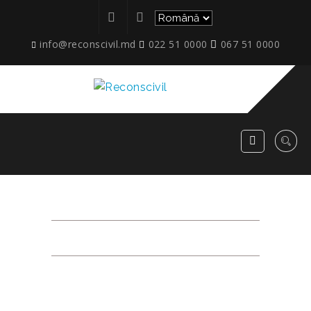
info@reconscivil.md
022 51 0000
067 51 0000
1СЕК_7E_B_MINI
RECONSCIVIL
>
1СЕК_7E_B_MINI