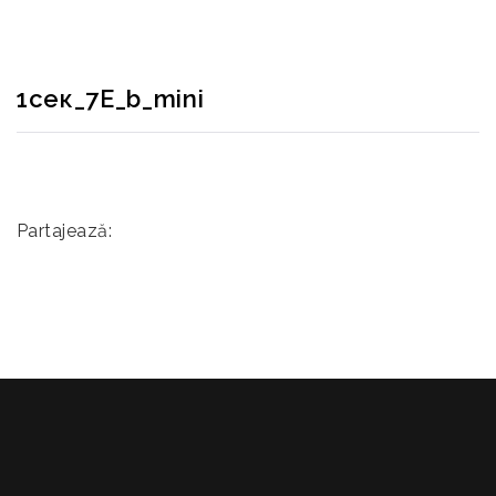
1сек_7E_b_mini
Partajează: