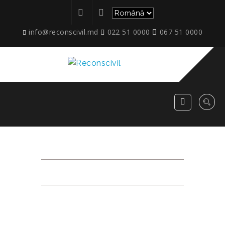
info@reconscivil.md
022 51 0000
067 51 0000
1СЕК_P_B_MINI
RECONSCIVIL
>
1СЕК_P_B_MINI