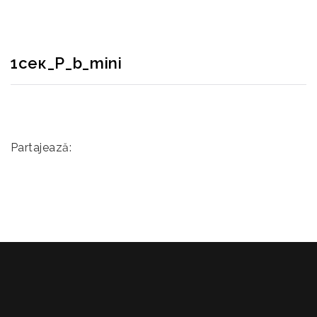
1сек_P_b_mini
Partajează: