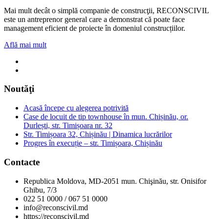
Mai mult decât o simplă companie de construcţii, RECONSCIVIL
este un antreprenor general care a demonstrat că poate face
management eficient de proiecte în domeniul construcțiilor.
Află mai mult
Noutăţi
Acasă începe cu alegerea potrivită
Case de locuit de tip townhouse în mun. Chișinău, or.
Durlești, str. Timișoara nr. 32
Str. Timișoara 32, Chișinău | Dinamica lucrărilor
Progres în execuție – str. Timișoara, Chișinău
Contacte
Republica Moldova, MD-2051 mun. Chişinău, str. Onisifor
Ghibu, 7/3
022 51 0000 / 067 51 0000
info@reconscivil.md
https://reconscivil.md