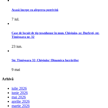
Acasă începe cu alegerea potrivită
7 iul.
Case de locuit de tip townhouse în mun. Chișinău, or. Durlești, str.
Timișoara nr. 32
23 iun.
Str. Timișoara 32, Chișinău | Dinamica lucrărilor
9 mai
Arhivă
iulie 2026
iunie 2026
mai 2026
aprilie 2026
martie 2026