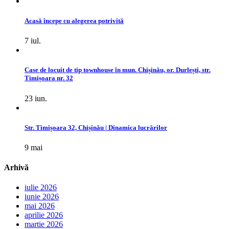
Acasă începe cu alegerea potrivită
7 iul.
Case de locuit de tip townhouse în mun. Chișinău, or. Durlești, str.
Timișoara nr. 32
23 iun.
Str. Timișoara 32, Chișinău | Dinamica lucrărilor
9 mai
Arhivă
iulie 2026
iunie 2026
mai 2026
aprilie 2026
martie 2026