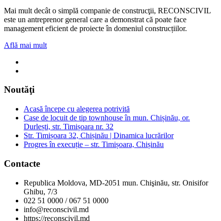
Mai mult decât o simplă companie de construcţii, RECONSCIVIL
este un antreprenor general care a demonstrat că poate face
management eficient de proiecte în domeniul construcțiilor.
Află mai mult
Noutăţi
Acasă începe cu alegerea potrivită
Case de locuit de tip townhouse în mun. Chișinău, or.
Durlești, str. Timișoara nr. 32
Str. Timișoara 32, Chișinău | Dinamica lucrărilor
Progres în execuție – str. Timișoara, Chișinău
Contacte
Republica Moldova, MD-2051 mun. Chişinău, str. Onisifor
Ghibu, 7/3
022 51 0000 / 067 51 0000
info@reconscivil.md
https://reconscivil.md