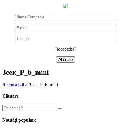
[recaptcha]
3сек_P_b_mini
Reconscivil
>
3сек_P_b_mini
Căutare
Noutăţi populare