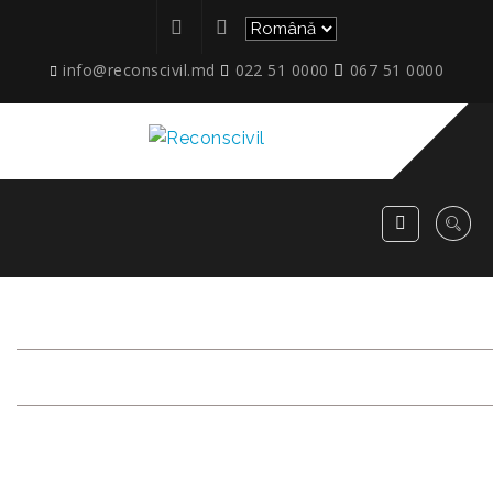
info@reconscivil.md
022 51 0000
067 51 0000
ETAPE_IAZULUI_74_3.07.20
RECONSCIVIL
>
ETAPE_IAZULUI_74_3.07.2024_21