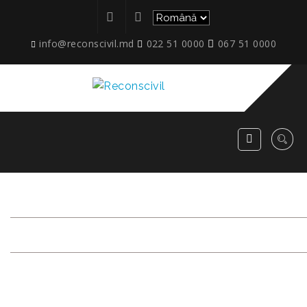
info@reconscivil.md
022 51 0000
067 51 0000
ETAPE_IAZULUI_74_3.07.20
RECONSCIVIL
>
ETAPE_IAZULUI_74_3.07.2024_7