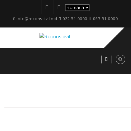
info@reconscivil.md
022 51 0000
067 51 0000
ETAPE_IAZULUI_74_3.07.20
RECONSCIVIL
>
ETAPE_IAZULUI_74_3.07.2024_9