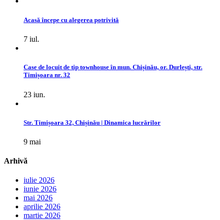
Acasă începe cu alegerea potrivită
7 iul.
Case de locuit de tip townhouse în mun. Chișinău, or. Durlești, str.
Timișoara nr. 32
23 iun.
Str. Timișoara 32, Chișinău | Dinamica lucrărilor
9 mai
Arhivă
iulie 2026
iunie 2026
mai 2026
aprilie 2026
martie 2026