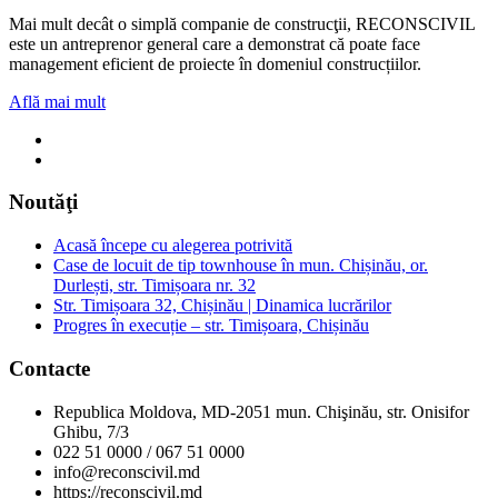
Mai mult decât o simplă companie de construcţii, RECONSCIVIL
este un antreprenor general care a demonstrat că poate face
management eficient de proiecte în domeniul construcțiilor.
Află mai mult
Noutăţi
Acasă începe cu alegerea potrivită
Case de locuit de tip townhouse în mun. Chișinău, or.
Durlești, str. Timișoara nr. 32
Str. Timișoara 32, Chișinău | Dinamica lucrărilor
Progres în execuție – str. Timișoara, Chișinău
Contacte
Republica Moldova, MD-2051 mun. Chişinău, str. Onisifor
Ghibu, 7/3
022 51 0000 / 067 51 0000
info@reconscivil.md
https://reconscivil.md