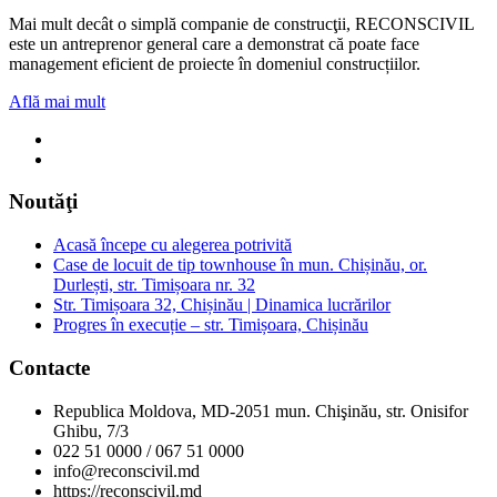
Mai mult decât o simplă companie de construcţii, RECONSCIVIL
este un antreprenor general care a demonstrat că poate face
management eficient de proiecte în domeniul construcțiilor.
Află mai mult
Noutăţi
Acasă începe cu alegerea potrivită
Case de locuit de tip townhouse în mun. Chișinău, or.
Durlești, str. Timișoara nr. 32
Str. Timișoara 32, Chișinău | Dinamica lucrărilor
Progres în execuție – str. Timișoara, Chișinău
Contacte
Republica Moldova, MD-2051 mun. Chişinău, str. Onisifor
Ghibu, 7/3
022 51 0000 / 067 51 0000
info@reconscivil.md
https://reconscivil.md