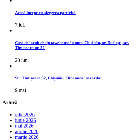
Acasă începe cu alegerea potrivită
7 iul.
Case de locuit de tip townhouse în mun. Chișinău, or. Durlești, str.
Timișoara nr. 32
23 iun.
Str. Timișoara 32, Chișinău | Dinamica lucrărilor
9 mai
Arhivă
iulie 2026
iunie 2026
mai 2026
aprilie 2026
martie 2026