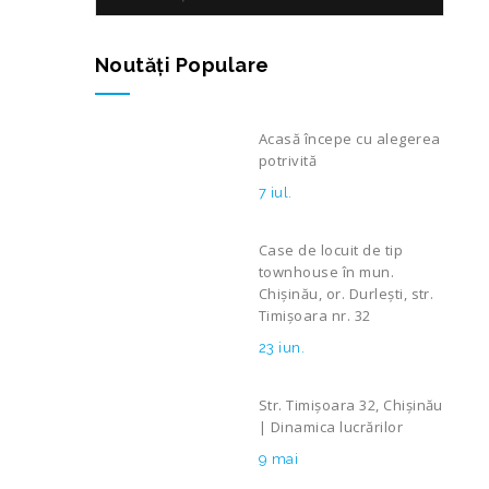
Noutăţi Populare
Acasă începe cu alegerea
potrivită
7 iul.
Case de locuit de tip
townhouse în mun.
Chișinău, or. Durlești, str.
Timișoara nr. 32
23 iun.
Str. Timișoara 32, Chișinău
| Dinamica lucrărilor
9 mai