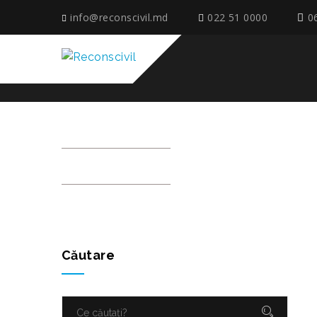
info@reconscivil.md
022 51 0000
0
147
Căutare