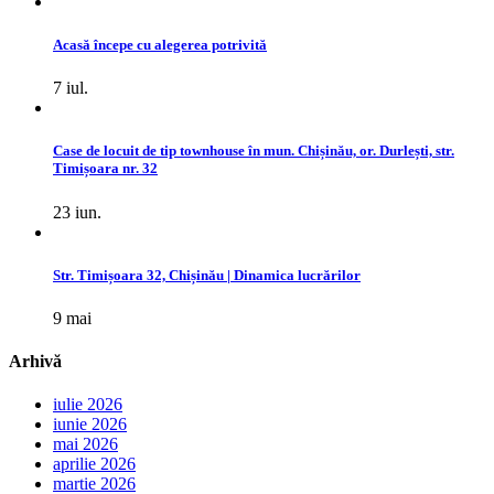
Acasă începe cu alegerea potrivită
7 iul.
Case de locuit de tip townhouse în mun. Chișinău, or. Durlești, str.
Timișoara nr. 32
23 iun.
Str. Timișoara 32, Chișinău | Dinamica lucrărilor
9 mai
Arhivă
iulie 2026
iunie 2026
mai 2026
aprilie 2026
martie 2026