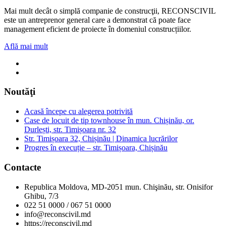
Mai mult decât o simplă companie de construcţii, RECONSCIVIL
este un antreprenor general care a demonstrat că poate face
management eficient de proiecte în domeniul construcțiilor.
Află mai mult
Noutăţi
Acasă începe cu alegerea potrivită
Case de locuit de tip townhouse în mun. Chișinău, or.
Durlești, str. Timișoara nr. 32
Str. Timișoara 32, Chișinău | Dinamica lucrărilor
Progres în execuție – str. Timișoara, Chișinău
Contacte
Republica Moldova, MD-2051 mun. Chişinău, str. Onisifor
Ghibu, 7/3
022 51 0000 / 067 51 0000
info@reconscivil.md
https://reconscivil.md