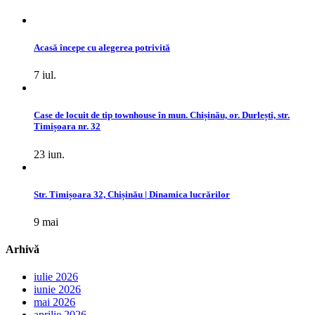
Acasă începe cu alegerea potrivită
7 iul.
Case de locuit de tip townhouse în mun. Chișinău, or. Durlești, str.
Timișoara nr. 32
23 iun.
Str. Timișoara 32, Chișinău | Dinamica lucrărilor
9 mai
Arhivă
iulie 2026
iunie 2026
mai 2026
aprilie 2026