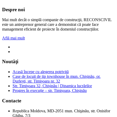
Despre noi
Mai mult decât o simplă companie de construcţii, RECONSCIVIL
este un antreprenor general care a demonstrat că poate face
management eficient de proiecte în domeniul construcțiilor.
Află mai mult
Noutăţi
Acasă începe cu alegerea potrivită
Case de locuit de tip townhouse în mun. Chișinău, or.
Durlești, str. Timișoara nr. 32
Str. Timișoara 32, Chișinău | Dinamica lucrărilor
Progres în execuție – str. Timișoara, Chișinău
Contacte
Republica Moldova, MD-2051 mun. Chişinău, str. Onisifor
Ghibu, 7/3