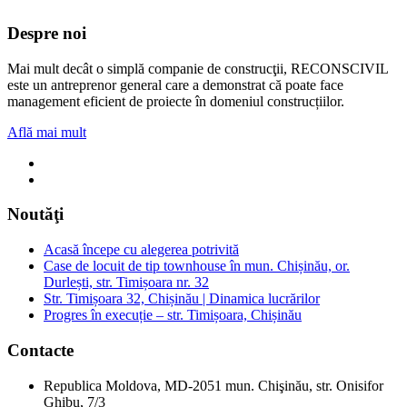
Despre noi
Mai mult decât o simplă companie de construcţii, RECONSCIVIL
este un antreprenor general care a demonstrat că poate face
management eficient de proiecte în domeniul construcțiilor.
Află mai mult
Noutăţi
Acasă începe cu alegerea potrivită
Case de locuit de tip townhouse în mun. Chișinău, or.
Durlești, str. Timișoara nr. 32
Str. Timișoara 32, Chișinău | Dinamica lucrărilor
Progres în execuție – str. Timișoara, Chișinău
Contacte
Republica Moldova, MD-2051 mun. Chişinău, str. Onisifor
Ghibu, 7/3