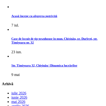
Acasă începe cu alegerea potrivită
7 iul.
Case de locuit de tip townhouse în mun. Chișinău, or. Durlești, str.
Timișoara nr. 32
23 iun.
Str. Timișoara 32, Chișinău | Dinamica lucrărilor
9 mai
Arhivă
iulie 2026
iunie 2026
mai 2026
aprilie 2026